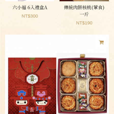
六小福 6入禮盒A
傳統肉餅核桃(葷食)
一斤
NT$300
NT$190