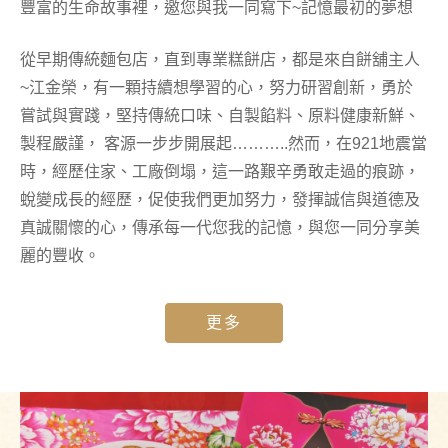
豐富的生命故事裡，邀您與我一同寫下~記憶最初的夢想
從早期傳統麵包店，直到專業糕餅店，都是來自餅舖主人
~江金榮，有一顆持續想學習的心，努力研習創新，勇於
嘗試與實踐，堅持傳統口味、自製餡料、原料健康新鮮、
製程嚴謹， 客源一步步開展起………..然而，在921地震當
時，經歷住家、工廠倒塌，這一路艱辛勇敢走過的痕跡，
蛻變成長的經歷，促使我們更加努力，發揮誠信與道德及
真誠關懷的心，傳承每一代您我的記憶，與您一同分享美
麗的豐收。
更多