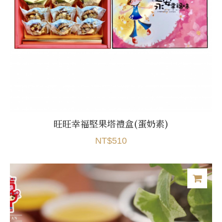
旺旺幸福堅果塔禮盒(蛋奶素)
NT$510