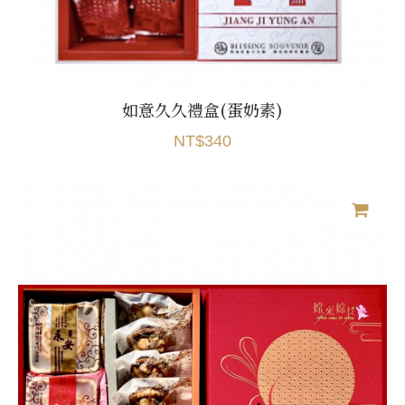
如意久久禮盒(蛋奶素)
NT$340