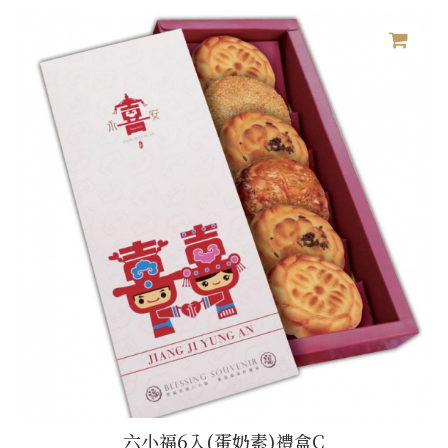
六小福6入(蛋奶素)禮盒C