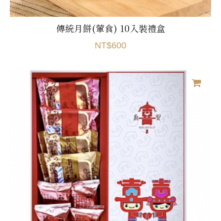
傳統月餅(葷食) 10入裝禮盒
NT$600