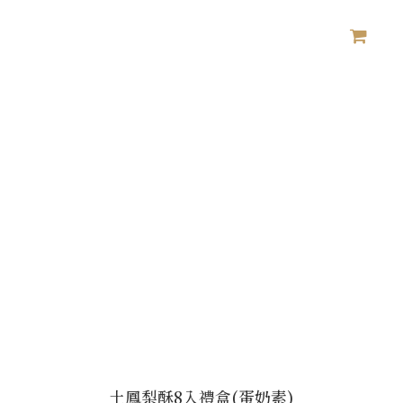
土鳳梨酥8入禮盒(蛋奶素)