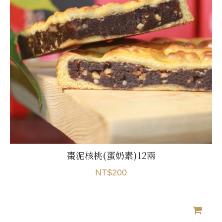
棗泥核桃(蛋奶素)12兩
NT$200