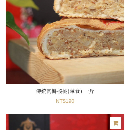
傳統肉餅核桃(葷食) 一斤
NT$190