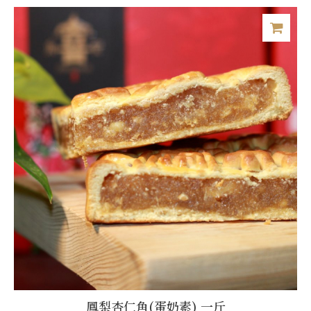
鳳梨杏仁角(蛋奶素) 一斤