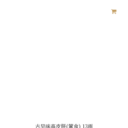
古早味高皮餅(葷食) 13兩