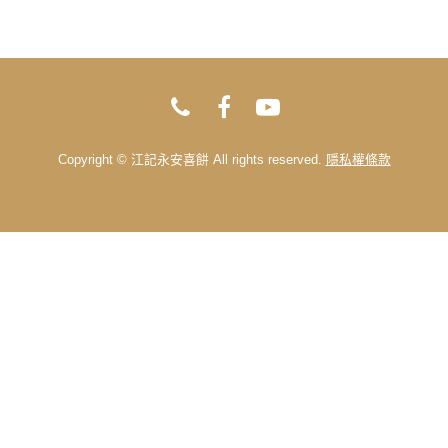
1. 本產品經嚴格品質控管，不添加
面取消該筆訂單，之後再請您重新下
防腐劑；完封保存期限內應避免放置
訂。
於潮濕、高溫、曝曬處所，拆封後請
2. 本公司產品屬客戶指定製作為服務
於有效期限內食用完畢，並務必以冷
多數，恕無法受理臨時退換產品(7日
藏3天內享用完畢或冷凍方式保存。為
內屬臨時產品異動)，若臨時因故須延
維護食品的衛生安全。除食品本身有
後出貨，會酌收總訂單金額的20%作
瑕疵可退貨外，一經拆封、食用或消
為訂單處理費。
Copyright © 江記永安喜餅 All rights reserved.
隱私權條款
費者造成之外盒變形、保存不良導致
變質，恕不接受退換貨。
2. 為保障您的權益，請於收到物品
後立即檢視是否正確與完整，若有任
何問題，請務必先行拍照，必須保持
所有商品、包裝、發票、附隨文件或
資料的完整性，且立即與客服人員聯
絡。若三日內無立即反應，恕不接受
退換貨。
3. 若產品因運送過程導致瑕疵，請
直接向宅配人員反應、拒收，務必拍
照存證以保障自身權益，並請立即聯