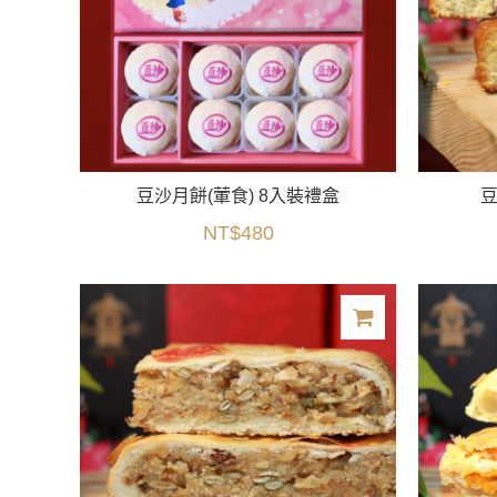
豆沙月餅(葷食) 8入裝禮盒
豆
NT$480