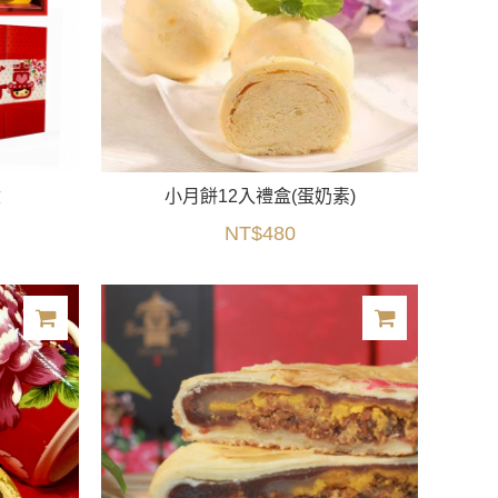
盒
小月餅12入禮盒(蛋奶素)
NT$480