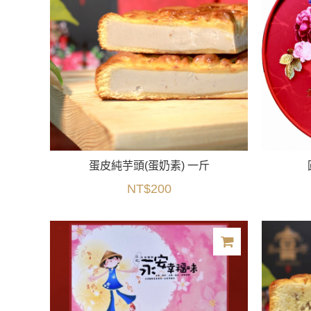
蛋皮純芋頭(蛋奶素) 一斤
NT$200