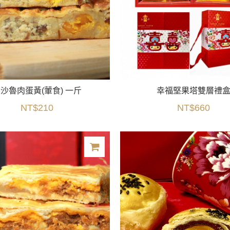
沙魯肉蛋黃(葷食) 一斤
幸福堅果塔雙層禮
NT$210
NT$660