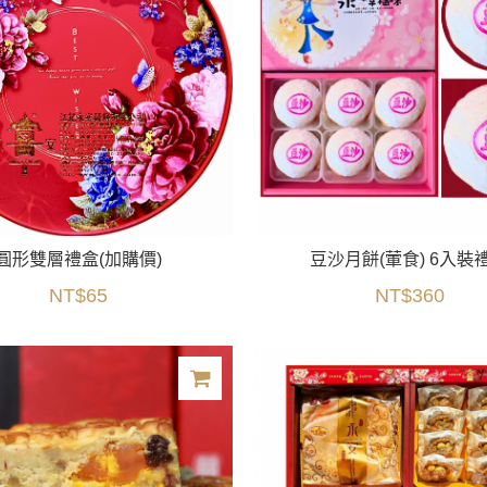
圓形雙層禮盒(加購價)
豆沙月餅(葷食) 6入裝
NT$65
NT$360