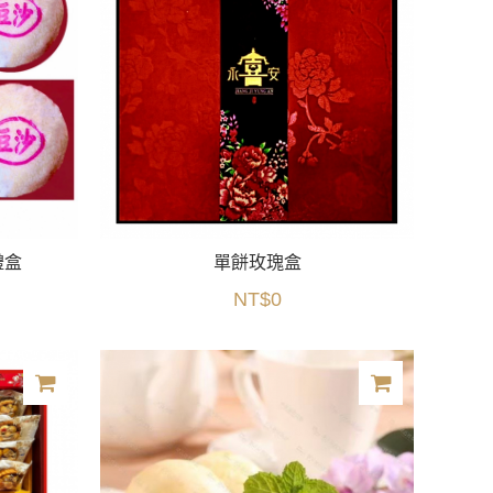
禮盒
單餅玫瑰盒
NT$0