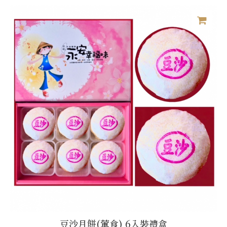
豆沙月餅(葷食) 6入裝禮盒