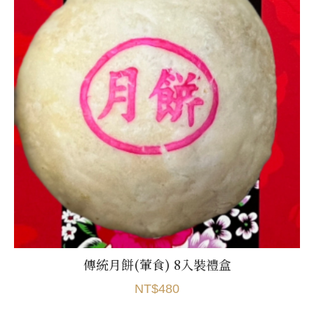
傳統月餅(葷食) 8入裝禮盒
NT$480