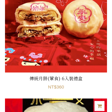
傳統月餅(葷食) 6入裝禮盒
NT$360