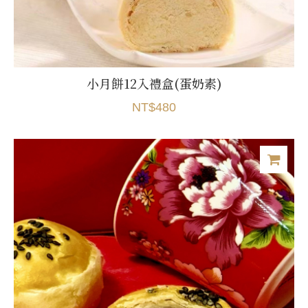
小月餅12入禮盒(蛋奶素)
NT$480