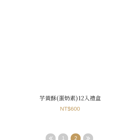
芋黃酥(蛋奶素)12入禮盒
NT$600
1
2